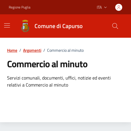
Vai ai contenuti
Vai al footer
ITA
Regione Puglia
Lingua attiva:
Comune di Capurso
Home
/
Argomenti
/
Commercio al minuto
Commercio al minuto
Dettagli dell'argomento
Servizi comunali, documenti, uffici, notizie ed eventi
relativi a Commercio al minuto