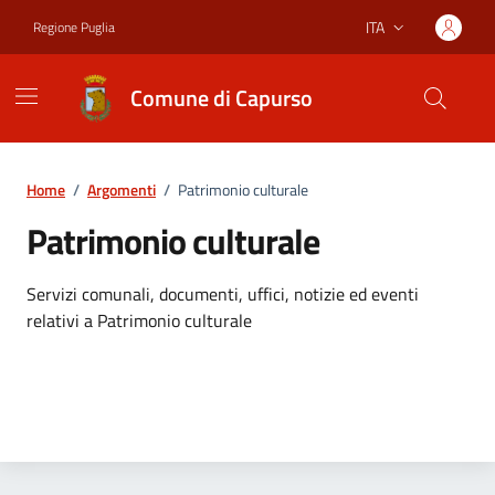
Vai ai contenuti
Vai al footer
ITA
Regione Puglia
Lingua attiva:
Comune di Capurso
Home
/
Argomenti
/
Patrimonio culturale
Patrimonio culturale
Dettagli dell'argomento
Servizi comunali, documenti, uffici, notizie ed eventi
relativi a Patrimonio culturale