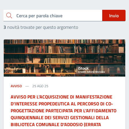
Cerca
Invio
3
novità trovate per questo argomento
AVVISO
25 AGO 25
AVVISO PER L’ACQUISIZIONE DI MANIFESTAZIONE
D’INTERESSE PROPEDEUTICA AL PERCORSO DI CO-
PROGETTAZIONE PARTECIPATA PER L’AFFIDAMENTO
QUINQUENNALE DEI SERVIZI GESTIONALI DELLA
BIBLIOTECA COMUNALE D’ADDOSIO (ERRATA