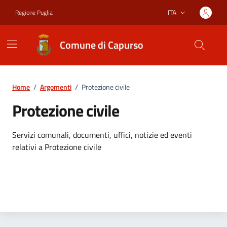
Vai ai contenuti
Vai al footer
ITA
Regione Puglia
Lingua attiva:
Comune di Capurso
Home
/
Argomenti
/
Protezione civile
Protezione civile
Dettagli dell'argomento
Servizi comunali, documenti, uffici, notizie ed eventi
relativi a Protezione civile