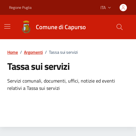
Vai ai contenuti
Vai al footer
ITA
Regione Puglia
Lingua attiva:
Comune di Capurso
Home
/
Argomenti
/
Tassa sui servizi
Tassa sui servizi
Dettagli dell'argomento
Servizi comunali, documenti, uffici, notizie ed eventi
relativi a Tassa sui servizi