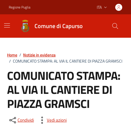
Vai ai contenuti
Vai al footer
ITA
Regione Puglia
Lingua attiva:
Comune di Capurso
Home
/
Notizie in evidenza
/
COMUNICATO STAMPA: AL VIA IL CANTIERE DI PIAZZA GRAMSCI
COMUNICATO STAMPA:
AL VIA IL CANTIERE DI
PIAZZA GRAMSCI
Condividi
Vedi azioni