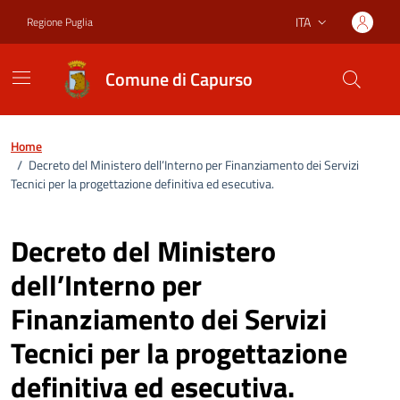
Vai ai contenuti
Vai al footer
ITA
Regione Puglia
Lingua attiva:
Comune di Capurso
Home
/
Decreto del Ministero dell’Interno per Finanziamento dei Servizi
Tecnici per la progettazione definitiva ed esecutiva.
Decreto del Ministero
dell’Interno per
Finanziamento dei Servizi
Tecnici per la progettazione
definitiva ed esecutiva.