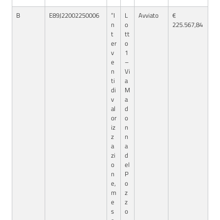
B
E89J22002250006
“I
L
Avviato
€
n
o
225.567,84
t
tt
er
o
v
1
e
–
n
Vi
ti
a
di
M
v
a
al
d
or
o
iz
n
z
n
a
a
zi
d
o
el
n
P
e,
o
m
z
e
z
s
o