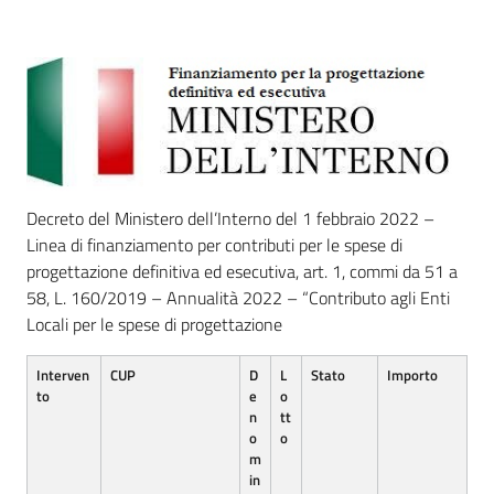
Decreto del Ministero dell’Interno del 1 febbraio 2022 –
Linea di finanziamento per contributi per le spese di
progettazione definitiva ed esecutiva, art. 1, commi da 51 a
58, L. 160/2019 – Annualità 2022 – “Contributo agli Enti
Locali per le spese di progettazione
Interven
CUP
D
L
Stato
Importo
to
e
o
n
tt
o
o
m
in