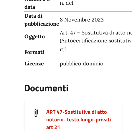
n. del
data
Data di
8 Novembre 2023
pubblicazione
Art. 47 – Sostitutiva di atto 
Oggetto
(Autocertificazione sostitutiva
rtf
Formati
Licenze
pubblico dominio
Documenti
ART 47-Sostitutiva di atto
notorio- testo lungo-privati
art 21