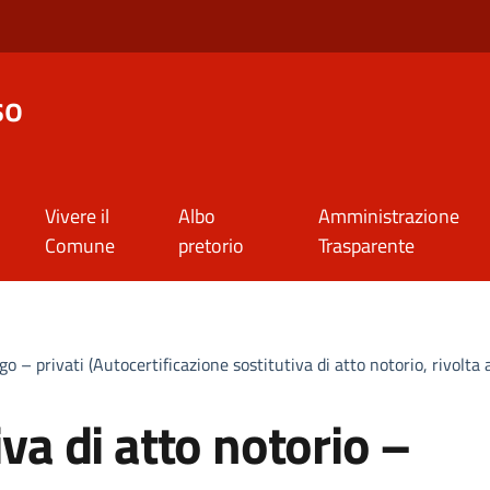
so
Vivere il
Albo
Amministrazione
Comune
pretorio
Trasparente
o – privati (Autocertificazione sostitutiva di atto notorio, rivolta a
iva di atto notorio –