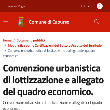
Vai ai contenuti
Vai al footer
ITA
Regione Puglia
Lingua attiva:
Comune di Capurso
Home
/
Documenti pubblici
/
Modulistica per le Certificazioni del Settore Assetto del Territorio
/
Convenzione urbanistica di lottizzazione e allegato del quadro
economico.
Convenzione urbanistica
di lottizzazione e allegato
del quadro economico.
Dettagli del documento
Convenzione urbanistica di lottizzazione e allegato del quadro
economico.