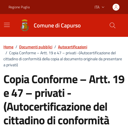
Vai ai contenuti
Vai al footer
ITA
Regione Puglia
Lingua attiva:
Comune di Capurso
Home
/
Documenti pubblici
/
Autocertificazioni
/
Copia Conforme – Artt. 19 e 47 – privati -(Autocertificazione del
cittadino di conformità della copia al documento originale da presentare
a privati)
Copia Conforme – Artt. 19
e 47 – privati -
(Autocertificazione del
cittadino di conformità