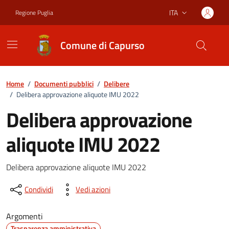
Vai ai contenuti
Vai al footer
ITA
Regione Puglia
Lingua attiva:
Comune di Capurso
Home
/
Documenti pubblici
/
Delibere
/
Delibera approvazione aliquote IMU 2022
Delibera approvazione
aliquote IMU 2022
Dettagli del documento
Delibera approvazione aliquote IMU 2022
Condividi
Vedi azioni
Argomenti
Trasparenza amministrativa