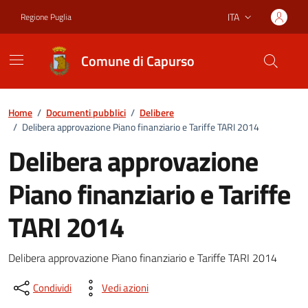
Vai ai contenuti
Vai al footer
ITA
Regione Puglia
Lingua attiva:
Comune di Capurso
Home
/
Documenti pubblici
/
Delibere
/
Delibera approvazione Piano finanziario e Tariffe TARI 2014
Delibera approvazione
Piano finanziario e Tariffe
TARI 2014
Dettagli del documento
Delibera approvazione Piano finanziario e Tariffe TARI 2014
Condividi
Vedi azioni