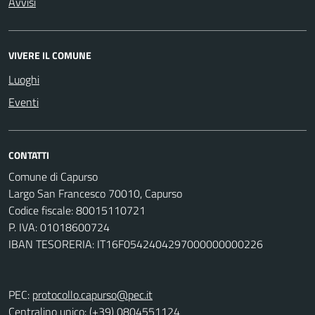
Avvisi
VIVERE IL COMUNE
Luoghi
Eventi
CONTATTI
Comune di Capurso
Largo San Francesco 70010, Capurso
Codice fiscale: 80015110721
P. IVA: 01018600724
IBAN TESORERIA: IT16F0542404297000000000226
PEC:
protocollo.capurso@pec.it
Centralino unico: (+39) 0804551124