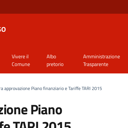
so
Vivere il
Albo
Amministrazione
Comune
pretorio
Trasparente
ra approvazione Piano finanziario e Tariffe TARI 2015
zione Piano
iffe TARI 2015