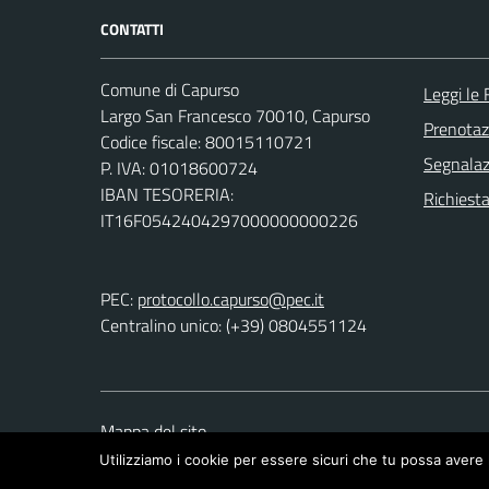
CONTATTI
Comune di Capurso
Leggi le
Largo San Francesco 70010, Capurso
Prenota
Codice fiscale: 80015110721
Segnalazi
P. IVA: 01018600724
IBAN TESORERIA:
Richiest
IT16F0542404297000000000226
PEC:
protocollo.capurso@pec.it
Centralino unico: (+39) 0804551124
Mappa del sito
Utilizziamo i cookie per essere sicuri che tu possa avere 