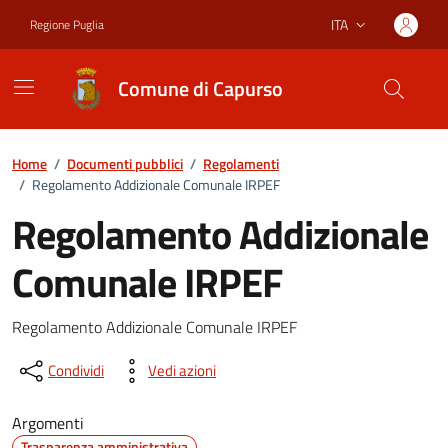
Vai ai contenuti
Vai al footer
ITA
Regione Puglia
Lingua attiva:
Comune di Capurso
Home
/
Documenti pubblici
/
Regolamenti
/
Regolamento Addizionale Comunale IRPEF
Regolamento Addizionale
Comunale IRPEF
Dettagli del documento
Regolamento Addizionale Comunale IRPEF
Condividi
Vedi azioni
Argomenti
Trasparenza amministrativa