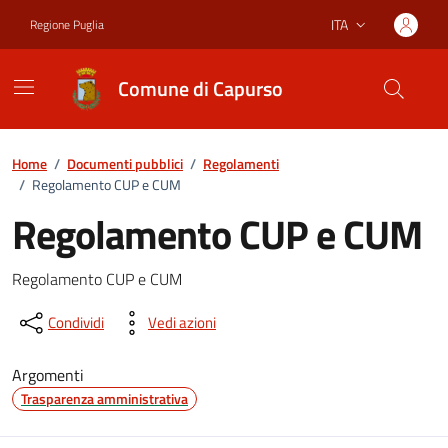
Vai ai contenuti
Vai al footer
ITA
Regione Puglia
Lingua attiva:
Comune di Capurso
Home
/
Documenti pubblici
/
Regolamenti
/
Regolamento CUP e CUM
Regolamento CUP e CUM
Dettagli del documento
Regolamento CUP e CUM
Condividi
Vedi azioni
Argomenti
Trasparenza amministrativa