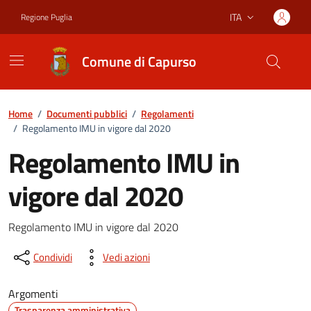
Vai ai contenuti
Vai al footer
ITA
Regione Puglia
Lingua attiva:
Comune di Capurso
Home
/
Documenti pubblici
/
Regolamenti
/
Regolamento IMU in vigore dal 2020
Regolamento IMU in
vigore dal 2020
Dettagli del documento
Regolamento IMU in vigore dal 2020
Condividi
Vedi azioni
Argomenti
Trasparenza amministrativa