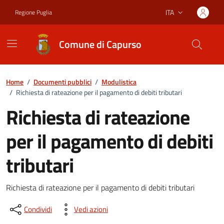
Vai ai contenuti
Vai al footer
ITA
Regione Puglia
Lingua attiva:
Comune di Capurso
Home
/
Documenti pubblici
/
Modulistica
/
Richiesta di rateazione per il pagamento di debiti tributari
Richiesta di rateazione
per il pagamento di debiti
tributari
Dettagli del documento
Richiesta di rateazione per il pagamento di debiti tributari
Condividi
Vedi azioni