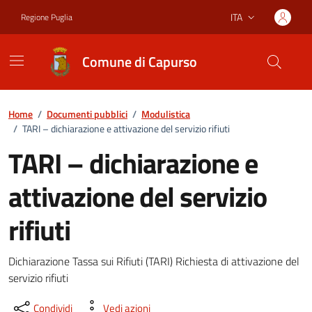
Vai ai contenuti
Vai al footer
ITA
Regione Puglia
Lingua attiva:
Comune di Capurso
Home
/
Documenti pubblici
/
Modulistica
/
TARI – dichiarazione e attivazione del servizio rifiuti
TARI – dichiarazione e
attivazione del servizio
rifiuti
Dettagli del documento
Dichiarazione Tassa sui Rifiuti (TARI) Richiesta di attivazione del
servizio rifiuti
Condividi
Vedi azioni