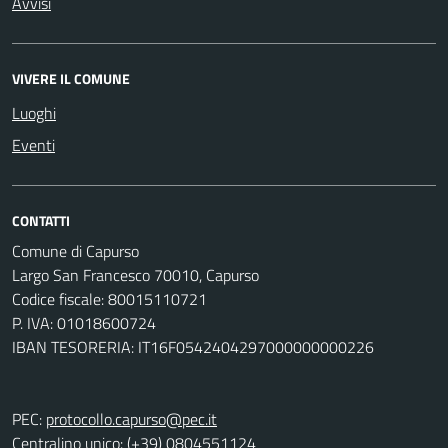
Avvisi
VIVERE IL COMUNE
Luoghi
Eventi
CONTATTI
Comune di Capurso
Largo San Francesco 70010, Capurso
Codice fiscale: 80015110721
P. IVA: 01018600724
IBAN TESORERIA: IT16F0542404297000000000226
PEC:
protocollo.capurso@pec.it
Centralino unico: (+39) 0804551124