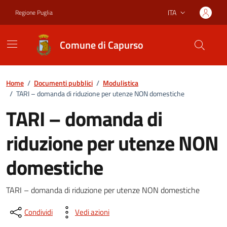
Vai ai contenuti
Vai al footer
ITA
Regione Puglia
Lingua attiva:
Comune di Capurso
Home
/
Documenti pubblici
/
Modulistica
/
TARI – domanda di riduzione per utenze NON domestiche
TARI – domanda di
riduzione per utenze NON
domestiche
Dettagli del documento
TARI – domanda di riduzione per utenze NON domestiche
Condividi
Vedi azioni