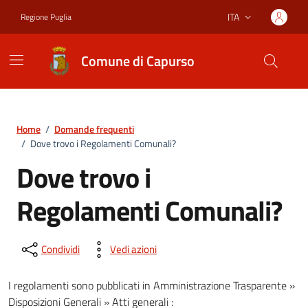
Vai ai contenuti
Vai al footer
ITA
Regione Puglia
Lingua attiva:
Comune di Capurso
Home
/
Domande frequenti
/
Dove trovo i Regolamenti Comunali?
Dove trovo i
Regolamenti Comunali?
Condividi
Vedi azioni
I regolamenti sono pubblicati in Amministrazione Trasparente »
Disposizioni Generali » Atti generali :