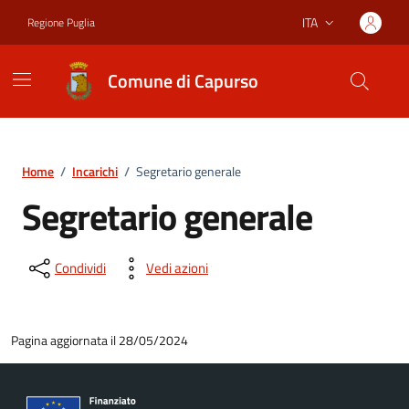
Vai ai contenuti
Vai al footer
ITA
Regione Puglia
Lingua attiva:
Comune di Capurso
Home
/
Incarichi
/
Segretario generale
Segretario generale
Condividi
Vedi azioni
Pagina aggiornata il 28/05/2024