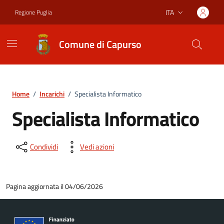
Vai ai contenuti
Vai al footer
ITA
Regione Puglia
Lingua attiva:
Comune di Capurso
Home
/
Incarichi
/
Specialista Informatico
Specialista Informatico
Condividi
Vedi azioni
Pagina aggiornata il 04/06/2026