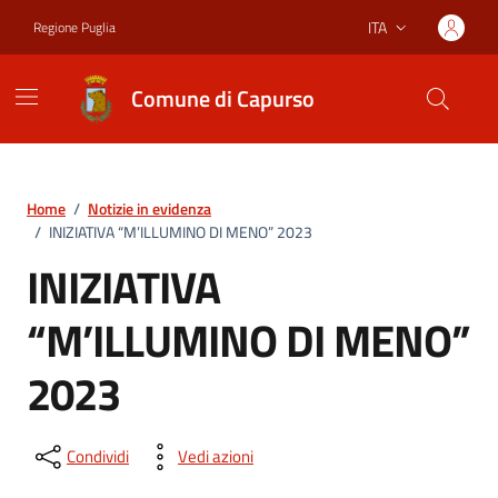
Vai ai contenuti
Vai al footer
ITA
Regione Puglia
Lingua attiva:
Comune di Capurso
Home
/
Notizie in evidenza
/
INIZIATIVA “M’ILLUMINO DI MENO” 2023
INIZIATIVA
“M’ILLUMINO DI MENO”
2023
Condividi
Vedi azioni