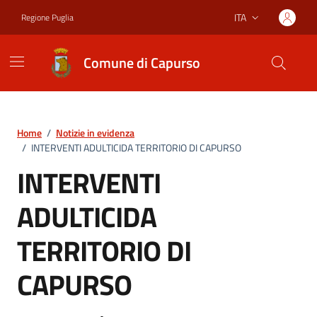
Vai ai contenuti
Vai al footer
ITA
Regione Puglia
Lingua attiva:
Comune di Capurso
Home
/
Notizie in evidenza
/
INTERVENTI ADULTICIDA TERRITORIO DI CAPURSO
INTERVENTI
ADULTICIDA
TERRITORIO DI
CAPURSO