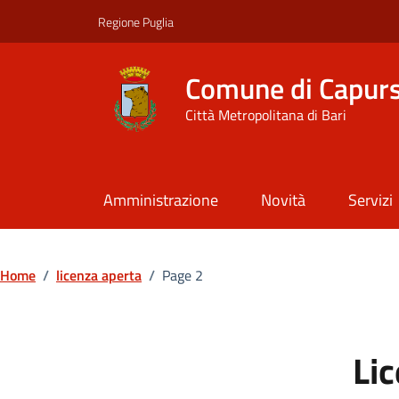
Vai ai contenuti
Vai al footer
Regione Puglia
Comune di Capur
Città Metropolitana di Bari
Amministrazione
Novità
Servizi
Home
/
licenza aperta
/
Page 2
Li