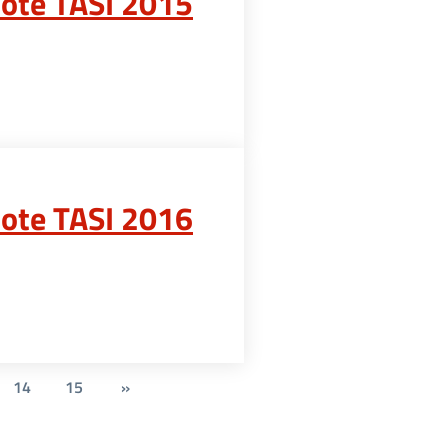
uote TASI 2015
uote TASI 2016
14
15
»