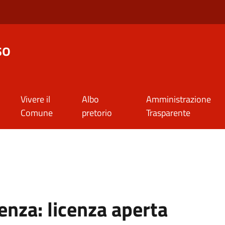
so
Vivere il
Albo
Amministrazione
Comune
pretorio
Trasparente
cenza:
licenza aperta