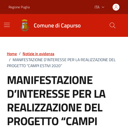
Vai ai contenuti
Vai al footer
ITA
Regione Puglia
Lingua attiva:
Comune di Capurso
Home
/
Notizie in evidenza
/
MANIFESTAZIONE D’INTERESSE PER LA REALIZZAZIONE DEL
PROGETTO “CAMPI ESTIVI 2020”
MANIFESTAZIONE
D’INTERESSE PER LA
REALIZZAZIONE DEL
PROGETTO “CAMPI