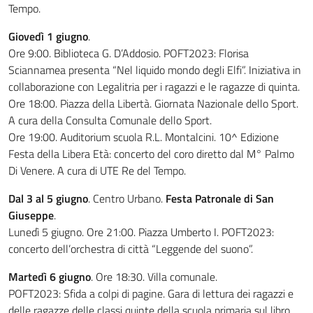
Tempo.
Giovedì 1 giugno
.
Ore 9:00. Biblioteca G. D’Addosio. POFT2023: Florisa
Sciannamea presenta “Nel liquido mondo degli Elfi”. Iniziativa in
collaborazione con Legalitria per i ragazzi e le ragazze di quinta.
Ore 18:00. Piazza della Libertà. Giornata Nazionale dello Sport.
A cura della Consulta Comunale dello Sport.
Ore 19:00. Auditorium scuola R.L. Montalcini. 10^ Edizione
Festa della Libera Età: concerto del coro diretto dal M° Palmo
Di Venere. A cura di UTE Re del Tempo.
Dal 3 al 5 giugno
. Centro Urbano.
Festa Patronale di San
Giuseppe
.
Lunedì 5 giugno. Ore 21:00. Piazza Umberto I. POFT2023:
concerto dell’orchestra di città “Leggende del suono”.
Martedì 6 giugno
. Ore 18:30. Villa comunale.
POFT2023: Sfida a colpi di pagine. Gara di lettura dei ragazzi e
delle ragazze delle classi quinte della scuola primaria sul libro