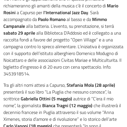
richiameranno gli amanti della musica c’è il concerto di
Mario
Rosini
a Capurso per
l’International Jazz Day
. Sarà
accompagnato da
Paolo Romano
al basso e da
Mimmo
Campanale
alla batteria. L’evento, su prenotazione, si terrà
sabato 29 aprile
alla Biblioteca D’Addosio ed è collegato a una
raccolta fondi a favore del progetto “Open Village” e a una
campagna contro lo spreco alimentare. L’iniziativa è organizzata
con il supporto dell’istituto alberghiero Domenico Modugno di
Noicattaro e delle associazioni Civitas Mariae e Multiculturita. Il
biglietto d’ingresso è di 20 euro con cena spettacolo. Info:
3453918514.
Tra gli altri nomi attesi a Capurso,
Stefania Mola (28 aprile)
presenterà il suo libro “La Puglia che nessuno conosce”, la
scrittrice
Gabriella Ottini (5 maggio)
autrice di “C’era il mio
nome”, la giornalista
Bianca Tragni (12 maggio)
che illustrerà il
decennio francese in Puglia attraverso il suo volume “Anna
Ximenes, storia d’amore e di rivoluzione” e lo storico dell’arte
Carlo Vanoni (18 maggio)
che presenterà “Io sono il