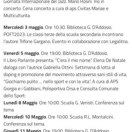
Giornata Internazionale del Jazz. Mario Rosini Trio in
concerto. Cena concerto a cura di aps Civitas Mariae e
Multiculturita.
Mercoledi 3 maggio
. Ore 10:30. Biblioteca G. D’Addosio.
POFT2023: Le classi terze della scuola secondaria incontrano
l’autore Trifone Gargano. Evento in collaborazione con Legalitria.
Venerdi 5 maggio
. Ore 19:00. Biblioteca G. D’Addosio.
Il Libro Parlante presenta: “C’era il mio nome”. Elena De Natale
dialoga con l’autrice Gabriella Ottini. Settimana di lotta al
doping e promozione del movimento attraverso sani stili di vita.
“Giochiamo pulito … nello sport e con la vita”. A cura di APS
Giorgia e i Gabbiani, Polisportiva Orsa e Consulta Comunale
dello Sport:
Lunedì 8 Maggio
. Ore 10:00. Scuola G. Venisti. Conferenza sul
tema
Mercoledì 10 Maggio
. Ore 10:00. Scuola R.L. Montalcini.
Conferenza sul tema.
Giovedì 11 Maggio
. Ore 19:00. Biblioteca G. D’Addosio.