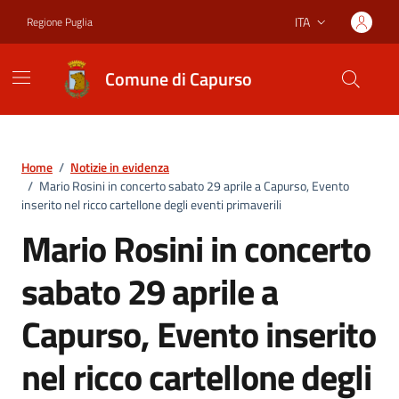
Vai ai contenuti
Vai al footer
ITA
Regione Puglia
Lingua attiva:
Comune di Capurso
Home
/
Notizie in evidenza
/
Mario Rosini in concerto sabato 29 aprile a Capurso, Evento
inserito nel ricco cartellone degli eventi primaverili
Mario Rosini in concerto
sabato 29 aprile a
Capurso, Evento inserito
nel ricco cartellone degli