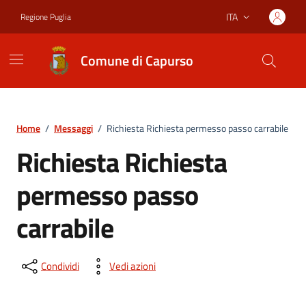
Vai ai contenuti
Vai al footer
ITA
Regione Puglia
Lingua attiva:
Comune di Capurso
Home
/
Messaggi
/
Richiesta Richiesta permesso passo carrabile
Richiesta Richiesta
permesso passo
carrabile
Condividi
Vedi azioni