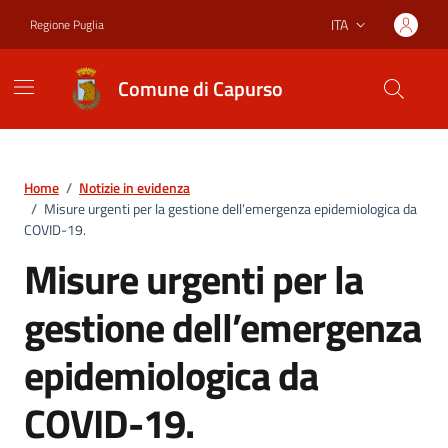
Vai ai contenuti
Vai al footer
ITA
Regione Puglia
Lingua attiva:
Comune di Capurso
Home
/
Notizie in evidenza
/
Misure urgenti per la gestione dell’emergenza epidemiologica da
COVID-19.
Misure urgenti per la
gestione dell’emergenza
epidemiologica da
COVID-19.