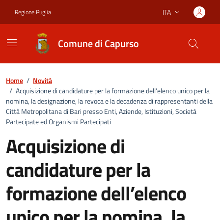
Vai ai contenuti
Vai al footer
ITA
Regione Puglia
Lingua attiva:
Comune di Capurso
Home
/
Novità
/
Acquisizione di candidature per la formazione dell’elenco unico per la
nomina, la designazione, la revoca e la decadenza di rappresentanti della
Città Metropolitana di Bari presso Enti, Aziende, Istituzioni, Società
Partecipate ed Organismi Partecipati
Acquisizione di
candidature per la
formazione dell’elenco
unico per la nomina, la