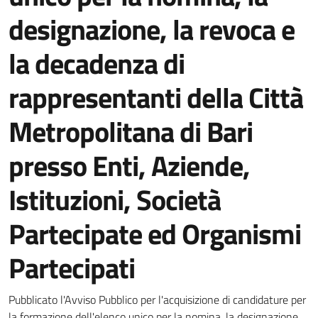
designazione, la revoca e
la decadenza di
rappresentanti della Città
Metropolitana di Bari
presso Enti, Aziende,
Istituzioni, Società
Partecipate ed Organismi
Partecipati
Dettagli della notizia
Pubblicato l'Avviso Pubblico per l'acquisizione di candidature per
la formazione dell'elenco unico per la nomina, la designazione,