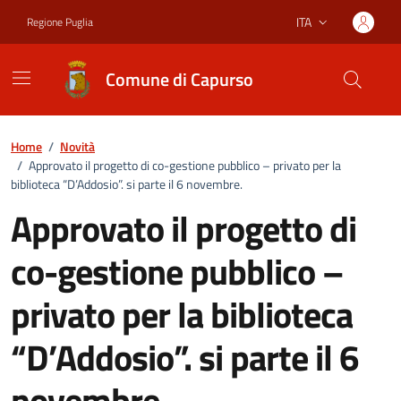
Vai ai contenuti
Vai al footer
ITA
Regione Puglia
Lingua attiva:
Comune di Capurso
Home
/
Novità
/
Approvato il progetto di co-gestione pubblico – privato per la
biblioteca “D’Addosio”. si parte il 6 novembre.
Approvato il progetto di
co-gestione pubblico –
privato per la biblioteca
“D’Addosio”. si parte il 6
novembre.