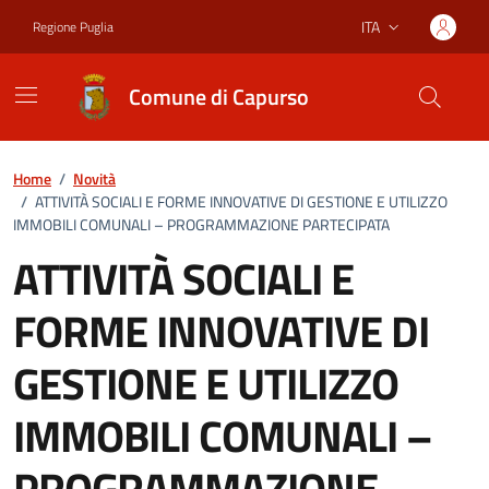
Vai ai contenuti
Vai al footer
ITA
Regione Puglia
Lingua attiva:
Comune di Capurso
Home
/
Novità
/
ATTIVITÀ SOCIALI E FORME INNOVATIVE DI GESTIONE E UTILIZZO
IMMOBILI COMUNALI – PROGRAMMAZIONE PARTECIPATA
ATTIVITÀ SOCIALI E
FORME INNOVATIVE DI
GESTIONE E UTILIZZO
IMMOBILI COMUNALI –
PROGRAMMAZIONE