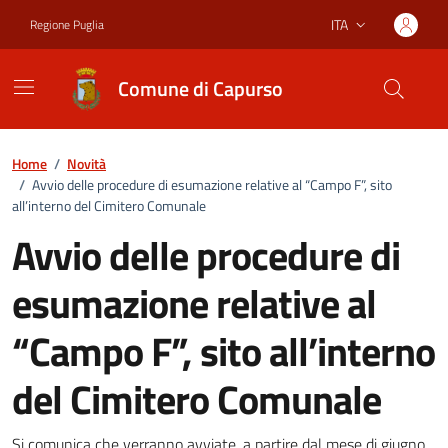
Vai ai contenuti
Vai al footer
ITA
Regione Puglia
Lingua attiva:
Comune di Capurso
Home
/
Novità
/
Avvio delle procedure di esumazione relative al “Campo F”, sito
all’interno del Cimitero Comunale
Avvio delle procedure di
esumazione relative al
“Campo F”, sito all’interno
del Cimitero Comunale
Si comunica che verranno avviate, a partire dal mese di giugno,