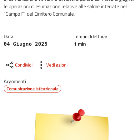
Dettagli della notizia
le operazioni di esumazione relative alle salme interrate nel
"Campo F" del Cimitero Comunale.
Data:
Tempo di lettura:
1 min
04 Giugno 2025
Condividi
Vedi azioni
Argomenti
Comunicazione istituzionale