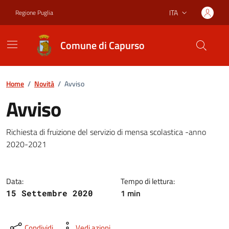
Vai ai contenuti
Vai al footer
ITA
Regione Puglia
Lingua attiva:
Comune di Capurso
Home
/
Novità
/
Avviso
Avviso
Dettagli della notizia
Richiesta di fruizione del servizio di mensa scolastica -anno
2020-2021
Data:
Tempo di lettura:
1 min
15 Settembre 2020
Condividi
Vedi azioni