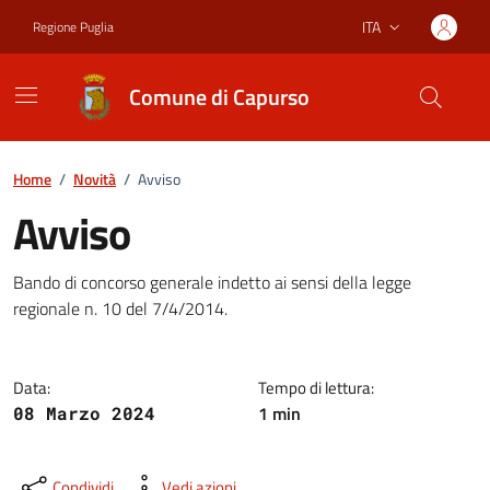
Vai ai contenuti
Vai al footer
ITA
Regione Puglia
Lingua attiva:
Comune di Capurso
Home
/
Novità
/
Avviso
Avviso
Dettagli della notizia
Bando di concorso generale indetto ai sensi della legge
regionale n. 10 del 7/4/2014.
Data:
Tempo di lettura:
1 min
08 Marzo 2024
Condividi
Vedi azioni