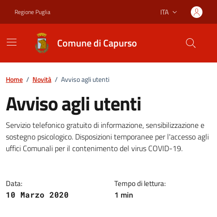
Vai ai contenuti
Vai al footer
ITA
Regione Puglia
Lingua attiva:
Comune di Capurso
Home
/
Novità
/
Avviso agli utenti
Avviso agli utenti
Dettagli della notizia
Servizio telefonico gratuito di informazione, sensibilizzazione e
sostegno psicologico. Disposizioni temporanee per l'accesso agli
uffici Comunali per il contenimento del virus COVID-19.
Data:
Tempo di lettura:
1 min
10 Marzo 2020