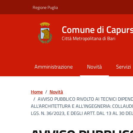
Vai ai contenuti
Vai al footer
Regione Puglia
Comune di Capur
Città Metropolitana di Bari
Amministrazione
Novità
Servizi
Home
/
Novità
/
AVVISO PUBBLICO RIVOLTO AI TECNICI DIPEN
ALL’ARCHITETTURA E ALL’INGEGNERIA: COLLAUDO
LGS. N. 36/2023, E DEGLI ARTT. DAL 13 AL 30 DEL