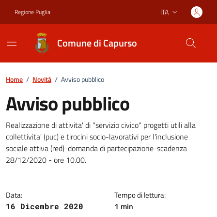
Vai ai contenuti
Vai al footer
ITA
Regione Puglia
Lingua attiva:
Comune di Capurso
Home
/
Novità
/
Avviso pubblico
Avviso pubblico
Dettagli della notizia
Realizzazione di attivita' di "servizio civico" progetti utili alla
collettivita' (puc) e tirocini socio-lavorativi per l'inclusione
sociale attiva (red)-domanda di partecipazione-scadenza
28/12/2020 - ore 10.00.
Data:
Tempo di lettura:
1 min
16 Dicembre 2020