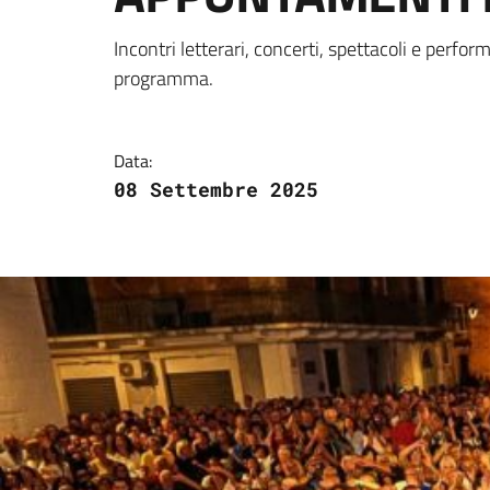
Dettagli della notizi
Incontri letterari, concerti, spettacoli e perfor
programma.
Data:
08 Settembre 2025