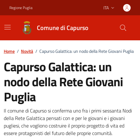
Vai ai contenuti
Vai al footer
ITA
Regione Puglia
Lingua attiva:
Comune di Capurso
Home
/
Novità
/
Capurso Galattica: un nodo della Rete Giovani Puglia
Capurso Galattica: un
nodo della Rete Giovani
Puglia
Dettagli della notizia
Il comune di Capurso si conferma uno fra i primi sessanta Nodi
della Rete Galattica pensati con e per le giovani e i giovani
pugliesi, che vogliono costruire il proprio progetto di vita ed
essere protagonisti del futuro delle proprie comunità.