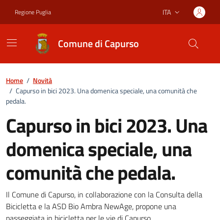
Vai ai contenuti
Vai al footer
ITA
Regione Puglia
Lingua attiva:
Comune di Capurso
Home
/
Novità
/
Capurso in bici 2023. Una domenica speciale, una comunità che
pedala.
Capurso in bici 2023. Una
domenica speciale, una
comunità che pedala.
Dettagli della notizia
Il Comune di Capurso, in collaborazione con la Consulta della
Bicicletta e la ASD Bio Ambra NewAge, propone una
passeggiata in bicicletta per le vie di Capurso.