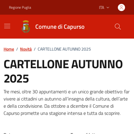
Vai ai contenuti
Vai al footer
ITA
Regione Puglia
Lingua attiva:
Comune di Capurso
Home
/
Novità
/
CARTELLONE AUTUNNO 2025
CARTELLONE AUTUNNO
2025
Dettagli della notizia
Tre mesi, oltre 30 appuntamenti e un unico grande obiettivo: far
vivere ai cittadini un autunno all’insegna della cultura, dell’arte
e della condivisione. Da ottobre a dicembre il Comune di
Capurso promette una stagione intensa e tutta da scoprire.