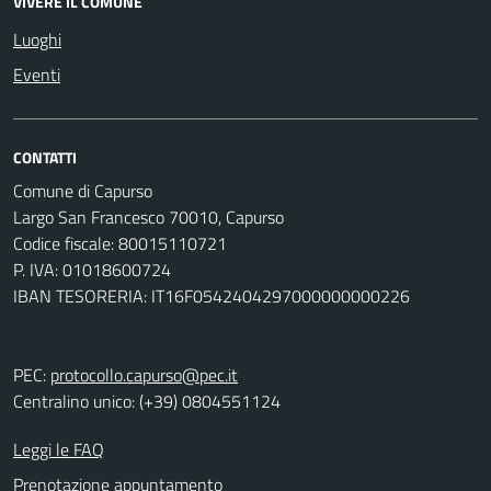
VIVERE IL COMUNE
Luoghi
Eventi
CONTATTI
Comune di Capurso
Largo San Francesco 70010, Capurso
Codice fiscale: 80015110721
P. IVA: 01018600724
IBAN TESORERIA: IT16F0542404297000000000226
PEC:
protocollo.capurso@pec.it
Centralino unico: (+39) 0804551124
Leggi le FAQ
Prenotazione appuntamento