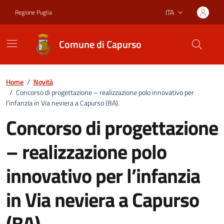
Vai ai contenuti
Vai al footer
ITA
Regione Puglia
Lingua attiva:
Comune di Capurso
Home
/
Novità
/
Concorso di progettazione – realizzazione polo innovativo per
l’infanzia in Via neviera a Capurso (BA).
Concorso di progettazione
– realizzazione polo
innovativo per l’infanzia
in Via neviera a Capurso
(BA).