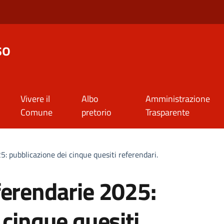
so
Vivere il
Albo
Amministrazione
Comune
pretorio
Trasparente
: pubblicazione dei cinque quesiti referendari.
ferendarie 2025:
 cinque quesiti