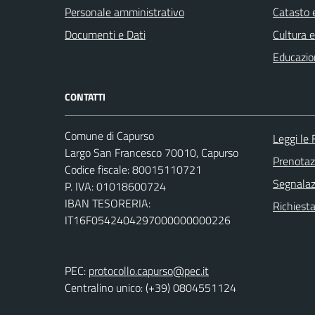
Personale amministrativo
Catasto e
Documenti e Dati
Cultura 
Educazio
CONTATTI
Comune di Capurso
Leggi le
Largo San Francesco 70010, Capurso
Prenota
Codice fiscale: 80015110721
Segnalazi
P. IVA: 01018600724
IBAN TESORERIA:
Richiest
IT16F0542404297000000000226
PEC:
protocollo.capurso@pec.it
Centralino unico: (+39) 0804551124