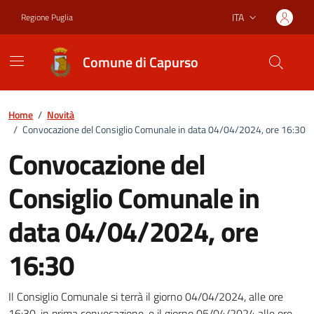
Vai ai contenuti
Vai al footer
ITA
Regione Puglia
Lingua attiva:
Comune di Capurso
Home
/
Novità
/
Convocazione del Consiglio Comunale in data 04/04/2024, ore 16:30
Convocazione del
Consiglio Comunale in
data 04/04/2024, ore
16:30
Dettagli della notizia
Il Consiglio Comunale si terrà il giorno 04/04/2024, alle ore
16:30, in prima convocazione, e il giorno 05/04/2024 alle ore