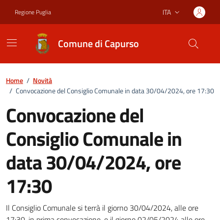
Vai ai contenuti
Vai al footer
ITA
Regione Puglia
Lingua attiva:
Comune di Capurso
Home
/
Novità
/
Convocazione del Consiglio Comunale in data 30/04/2024, ore 17:30
Convocazione del
Consiglio Comunale in
data 30/04/2024, ore
17:30
Dettagli della notizia
Il Consiglio Comunale si terrà il giorno 30/04/2024, alle ore
17:30, in prima convocazione, e il giorno 02/05/2024 alle ore