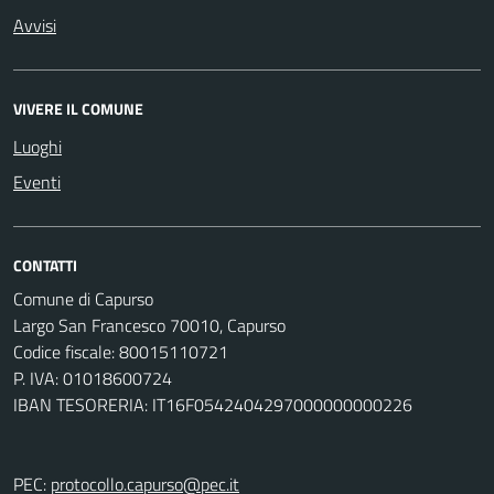
Avvisi
VIVERE IL COMUNE
Luoghi
Eventi
CONTATTI
Comune di Capurso
Largo San Francesco 70010, Capurso
Codice fiscale: 80015110721
P. IVA: 01018600724
IBAN TESORERIA: IT16F0542404297000000000226
PEC:
protocollo.capurso@pec.it