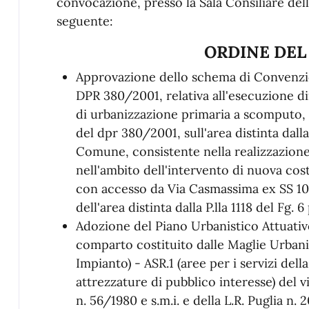
convocazione, presso la Sala Consiliare del
seguente:
ORDINE DEL
Approvazione dello schema di Convenzion
DPR 380/2001, relativa all'esecuzione di
di urbanizzazione primaria a scomputo, ai
del dpr 380/2001, sull'area distinta dalla 
Comune, consistente nella realizzazion
nell'ambito dell'intervento di nuova cost
con accesso da Via Casmassima ex SS 100
dell'area distinta dalla P.lla 1118 del Fg. 
Adozione del Piano Urbanistico Attuativo 
comparto costituito dalle Maglie Urban
Impianto) - ASR.1 (aree per i servizi dell
attrezzature di pubblico interesse) del vig
n. 56/1980 e s.m.i. e della L.R. Puglia n. 