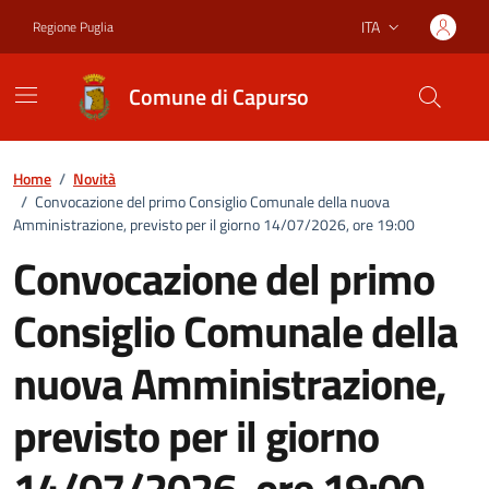
Vai ai contenuti
Vai al footer
ITA
Regione Puglia
Lingua attiva:
Comune di Capurso
Home
/
Novità
/
Convocazione del primo Consiglio Comunale della nuova
Amministrazione, previsto per il giorno 14/07/2026, ore 19:00
Convocazione del primo
Consiglio Comunale della
nuova Amministrazione,
previsto per il giorno
14/07/2026, ore 19:00