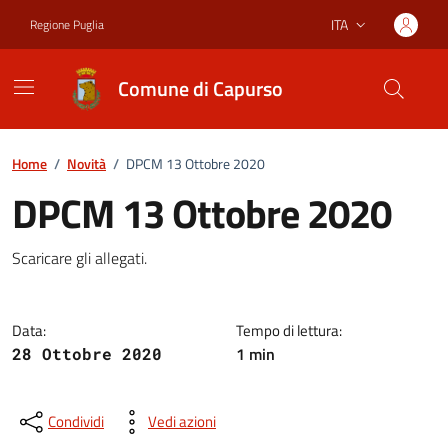
Vai ai contenuti
Vai al footer
ITA
Regione Puglia
Lingua attiva:
Comune di Capurso
Home
/
Novità
/
DPCM 13 Ottobre 2020
DPCM 13 Ottobre 2020
Dettagli della notizia
Scaricare gli allegati.
Data:
Tempo di lettura:
1 min
28 Ottobre 2020
Condividi
Vedi azioni