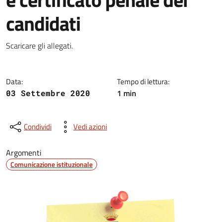
candidati
Dettagli della notizia
Scaricare gli allegati.
Data:
Tempo di lettura:
1 min
03 Settembre 2020
Condividi
Vedi azioni
Argomenti
Comunicazione istituzionale