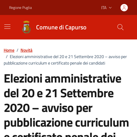
Vai ai contenuti
Vai al footer
ITA
Regione Puglia
Lingua attiva:
Comune di Capurso
Home
/
Novità
/
Elezioni amministrative del 20 e 21 Settembre 2020 – avviso per
pubblicazione curriculum e certificato penale dei candidati
Elezioni amministrative
del 20 e 21 Settembre
2020 – avviso per
pubblicazione curriculum
e certificato penale dei