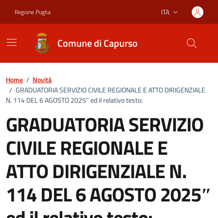
Vai ai contenuti
Vai al footer
ITA
Regione Puglia
Lingua attiva:
Comune di Capurso
Home
/
Novità
/
GRADUATORIA SERVIZIO CIVILE REGIONALE E ATTO DIRIGENZIALE
N. 114 DEL 6 AGOSTO 2025″ ed il relativo testo:
GRADUATORIA SERVIZIO
CIVILE REGIONALE E
ATTO DIRIGENZIALE N.
114 DEL 6 AGOSTO 2025″
ed il relativo testo: