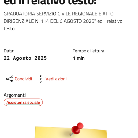
Dettagli della notizia
GRADUATORIA SERVIZIO CIVILE REGIONALE E ATTO
DIRIGENZIALE N. 114 DEL 6 AGOSTO 2025" ed il relativo
testo:
Data:
Tempo di lettura:
1 min
22 Agosto 2025
Condividi
Vedi azioni
Argomenti
Assistenza sociale